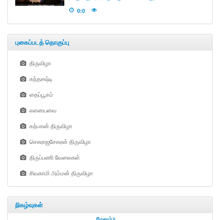
0:0
புகைப்படத் தொகுப்பு
திருவிழா
கந்தசஷ்டி
தைப்பூசம்
எனையவை
கற்பகன் திருவிழா
செகராஜசேகரன் திருவிழா
திருப்பணி வேலைகள்
சிவகாமி அம்மன் திருவிழா
நிகழ்வுகள்
மேலும்