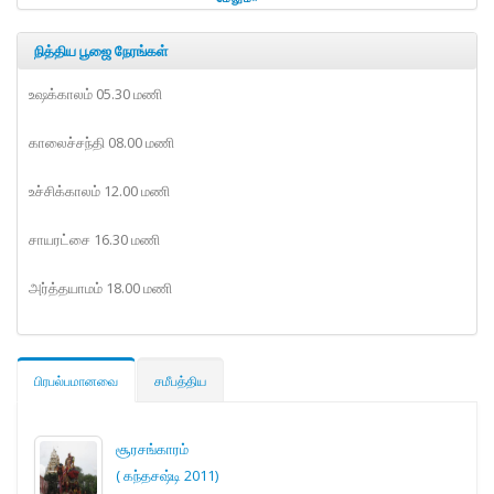
நித்திய பூஜை நேரங்கள்
உஷக்காலம் 05.30 மணி
காலைச்சந்தி 08.00 மணி
உச்சிக்காலம் 12.00 மணி
சாயரட்சை 16.30 மணி
அர்த்தயாமம் 18.00 மணி
பிரபல்பமானவை
சமீபத்திய
சூரசங்காரம்
( கந்தசஷ்டி 2011)