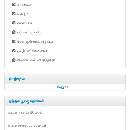
கந்தசஷ்டி
தைப்பூசம்
எனையவை
கற்பகன் திருவிழா
செகராஜசேகரன் திருவிழா
திருப்பணி வேலைகள்
சிவகாமி அம்மன் திருவிழா
நிகழ்வுகள்
மேலும்
நித்திய பூஜை நேரங்கள்
உஷக்காலம் 05.30 மணி
காலைச்சந்தி 08.00 மணி