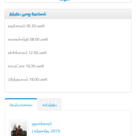
நித்திய பூஜை நேரங்கள்
உஷக்காலம் 05.30 மணி
காலைச்சந்தி 08.00 மணி
உச்சிக்காலம் 12.00 மணி
சாயரட்சை 16.30 மணி
அர்த்தயாமம் 18.00 மணி
பிரபல்பமானவை
சமீபத்திய
சூரசங்காரம்
( கந்தசஷ்டி 2011)