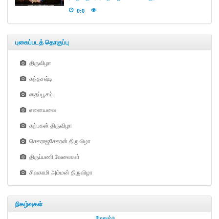
0:0
புகைப்படத் தொகுப்பு
திருவிழா
கந்தசஷ்டி
தைப்பூசம்
எனையவை
கற்பகன் திருவிழா
செகராஜசேகரன் திருவிழா
திருப்பணி வேலைகள்
சிவகாமி அம்மன் திருவிழா
நிகழ்வுகள்
மேலும்