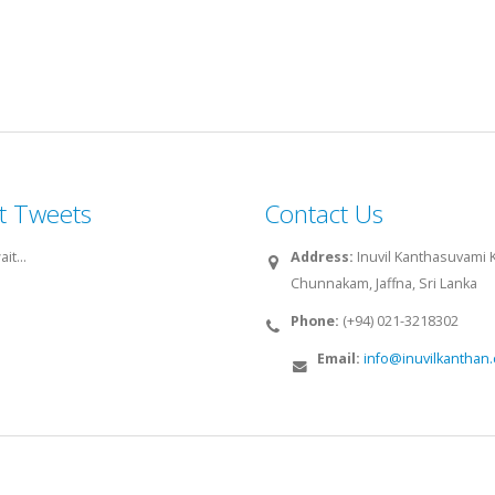
t Tweets
Contact Us
it...
Address:
Inuvil Kanthasuvami Ko
Chunnakam, Jaffna, Sri Lanka
Phone:
(+94) 021-3218302
Email:
info@inuvilkanthan
an.com. All rights reserved.