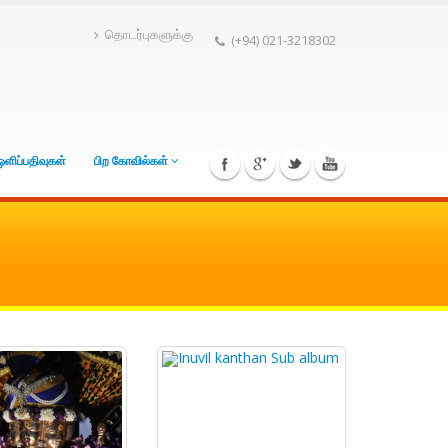
தொடர்புகளுக்கு
(+94) 021-3218302
ஒளிப்பதிவுகள்
பிற கோவில்கள்