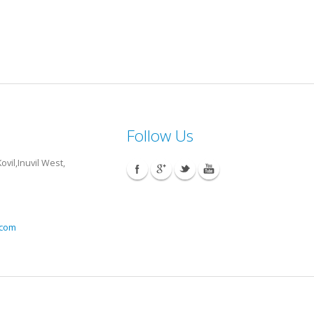
Follow Us
vil,Inuvil West,
.com
Sitemap
Contact us