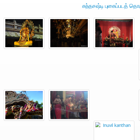
கந்தசஷ்டி புகைப்படத் தொக