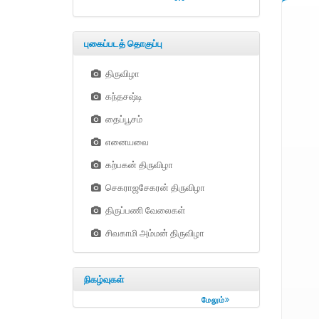
புகைப்படத் தொகுப்பு
திருவிழா
கந்தசஷ்டி
தைப்பூசம்
எனையவை
கற்பகன் திருவிழா
செகராஜசேகரன் திருவிழா
திருப்பணி வேலைகள்
சிவகாமி அம்மன் திருவிழா
நிகழ்வுகள்
மேலும்