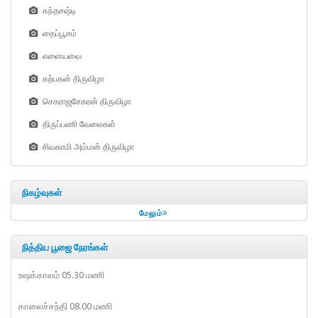
கந்தசஷ்டி
தைப்பூசம்
எனையவை
கற்பகன் திருவிழா
செகராஜசேகரன் திருவிழா
திருப்பணி வேலைகள்
சிவகாமி அம்மன் திருவிழா
நிகழ்வுகள்
மேலும்
நித்திய பூஜை நேரங்கள்
உஷக்காலம் 05.30 மணி
காலைச்சந்தி 08.00 மணி