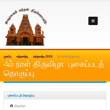
Inuvai kanthan
4ம் நாள் திருவிழா
முகப்பு
கந்தசஷ்டி
கந்தசஷ்டி 2019
4ம் நாள் திருவிழா புகைப்படத்
தொகுப்பு
புகைப்படத் தொகுப்பு
திருவிழா