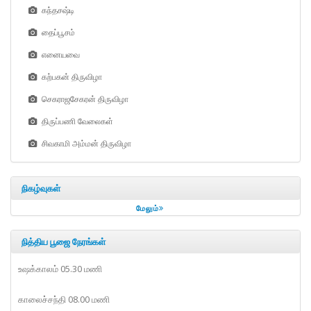
கந்தசஷ்டி
தைப்பூசம்
எனையவை
கற்பகன் திருவிழா
செகராஜசேகரன் திருவிழா
திருப்பணி வேலைகள்
சிவகாமி அம்மன் திருவிழா
நிகழ்வுகள்
மேலும்
நித்திய பூஜை நேரங்கள்
உஷக்காலம் 05.30 மணி
காலைச்சந்தி 08.00 மணி