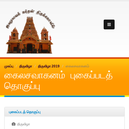
Inuvai kanthan
கைலசவாகனம்
முகப்பு
திருவிழா
திருவிழா 2019
கைலசவாகனம் புகைப்படத்
தொகுப்பு
புகைப்படத் தொகுப்பு
திருவிழா