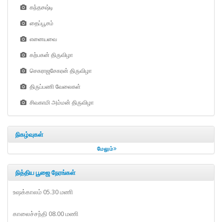
கந்தசஷ்டி
தைப்பூசம்
எனையவை
கற்பகன் திருவிழா
செகராஜசேகரன் திருவிழா
திருப்பணி வேலைகள்
சிவகாமி அம்மன் திருவிழா
நிகழ்வுகள்
மேலும்
நித்திய பூஜை நேரங்கள்
உஷக்காலம் 05.30 மணி
காலைச்சந்தி 08.00 மணி