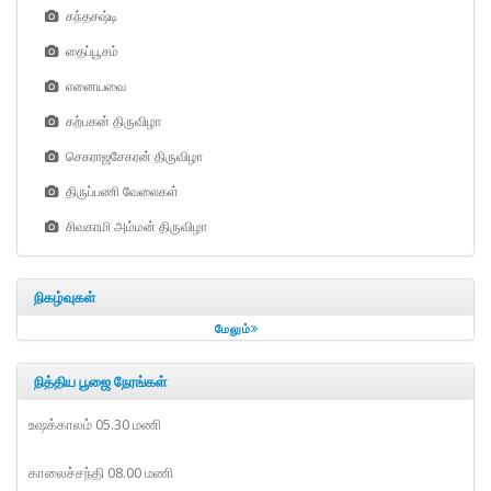
கந்தசஷ்டி
தைப்பூசம்
எனையவை
கற்பகன் திருவிழா
செகராஜசேகரன் திருவிழா
திருப்பணி வேலைகள்
சிவகாமி அம்மன் திருவிழா
நிகழ்வுகள்
மேலும்
நித்திய பூஜை நேரங்கள்
உஷக்காலம் 05.30 மணி
காலைச்சந்தி 08.00 மணி