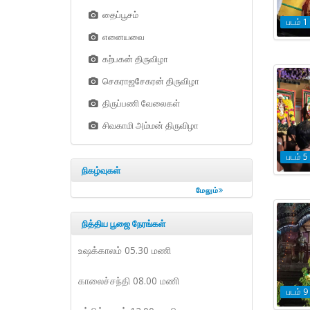
தைப்பூசம்
படம் 1
எனையவை
கற்பகன் திருவிழா
செகராஜசேகரன் திருவிழா
திருப்பணி வேலைகள்
சிவகாமி அம்மன் திருவிழா
படம் 5
நிகழ்வுகள்
மேலும்
நித்திய பூஜை நேரங்கள்
உஷக்காலம் 05.30 மணி
காலைச்சந்தி 08.00 மணி
படம் 9