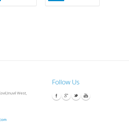
Follow Us
vil,Inuvil West,
.com