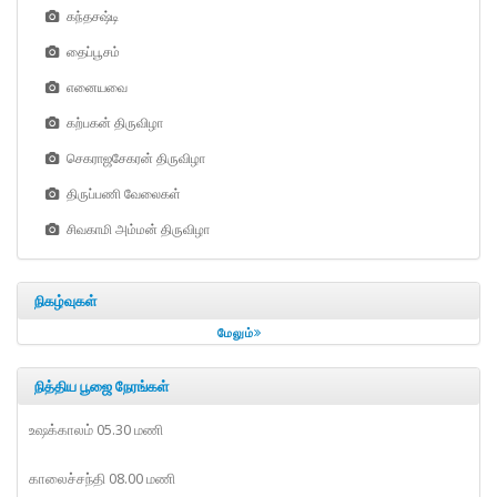
கந்தசஷ்டி
தைப்பூசம்
எனையவை
கற்பகன் திருவிழா
செகராஜசேகரன் திருவிழா
திருப்பணி வேலைகள்
சிவகாமி அம்மன் திருவிழா
நிகழ்வுகள்
மேலும்
நித்திய பூஜை நேரங்கள்
உஷக்காலம் 05.30 மணி
காலைச்சந்தி 08.00 மணி