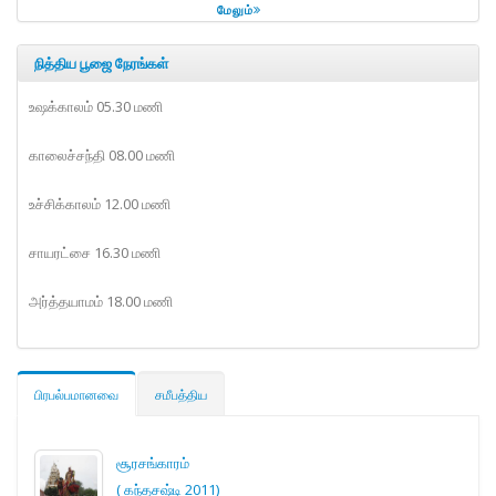
மேலும்
நித்திய பூஜை நேரங்கள்
உஷக்காலம் 05.30 மணி
காலைச்சந்தி 08.00 மணி
உச்சிக்காலம் 12.00 மணி
சாயரட்சை 16.30 மணி
அர்த்தயாமம் 18.00 மணி
பிரபல்பமானவை
சமீபத்திய
சூரசங்காரம்
( கந்தசஷ்டி 2011)