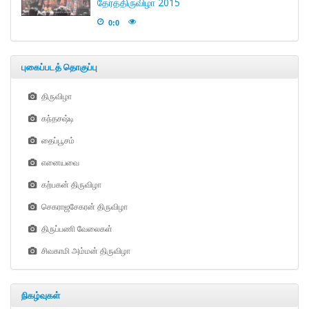
தேர்த்திருவிழா 2015
0:0
புகைப்படத் தொகுப்பு
திருவிழா
கந்தசஷ்டி
தைப்பூசம்
எனையவை
கற்பகன் திருவிழா
செகராஜசேகரன் திருவிழா
திருப்பணி வேலைகள்
சிவகாமி அம்மன் திருவிழா
நிகழ்வுகள்