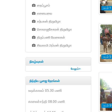
தைப்பூசம்
படம் 1
எனையவை
கற்பகன் திருவிழா
செகராஜசேகரன் திருவிழா
திருப்பணி வேலைகள்
சிவகாமி அம்மன் திருவிழா
படம் 5
நிகழ்வுகள்
மேலும்
நித்திய பூஜை நேரங்கள்
உஷக்காலம் 05.30 மணி
காலைச்சந்தி 08.00 மணி
படம் 9