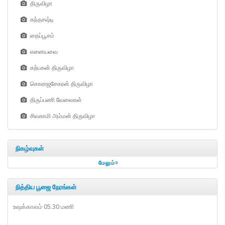
திருவிழா
கந்தசஷ்டி
தைப்பூசம்
எனையவை
கற்பகன் திருவிழா
செகராஜசேகரன் திருவிழா
திருப்பணி வேலைகள்
சிவகாமி அம்மன் திருவிழா
நிகழ்வுகள்
மேலும்
நித்திய பூஜை நேரங்கள்
உஷக்காலம் 05.30 மணி