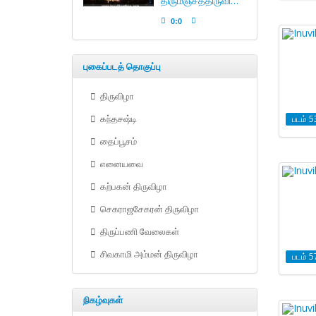
திருமஞ்சத்திருவிழா 2011 பகுதி 2
0:0
புகைப்படத் தொகுப்பு
திருவிழா
படம் 5
கந்தசஷ்டி
தைப்பூசம்
எனையவை
கற்பகன் திருவிழா
செகராஜசேகரன் திருவிழா
திருப்பணி வேலைகள்
சிவகாமி அம்மன் திருவிழா
படம் 5
நிகழ்வுகள்