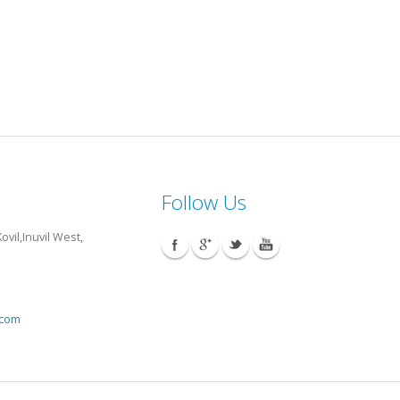
Follow Us
vil,Inuvil West,
.com