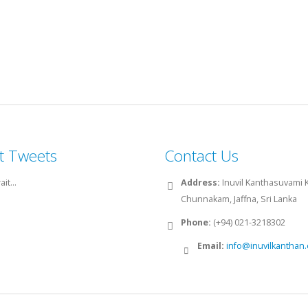
t Tweets
Contact Us
it...
Address:
Inuvil Kanthasuvami Ko
Chunnakam, Jaffna, Sri Lanka
Phone:
(+94) 021-3218302
Email:
info@inuvilkanthan