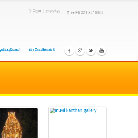
தொடர்புகளுக்கு
(+94) 021-3218302
ஒளிப்பதிவுகள்
பிற கோவில்கள்