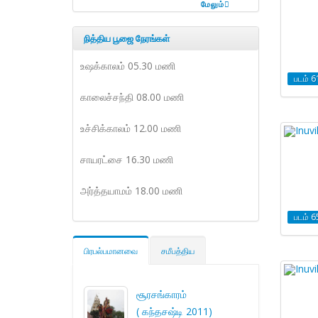
மேலும்
நித்திய பூஜை நேரங்கள்
உஷக்காலம் 05.30 மணி
படம் 6
காலைச்சந்தி 08.00 மணி
உச்சிக்காலம் 12.00 மணி
சாயரட்சை 16.30 மணி
அர்த்தயாமம் 18.00 மணி
படம் 6
பிரபல்பமானவை
சமீபத்திய
சூரசங்காரம்
( கந்தசஷ்டி 2011)